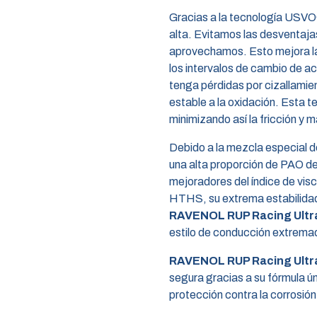
Gracias a la tecnología USV
alta. Evitamos las desventaja
aprovechamos. Esto mejora la p
los intervalos de cambio de a
tenga pérdidas por cizallamie
estable a la oxidación. Esta t
minimizando así la fricción y m
Debido a la mezcla especial d
una alta proporción de PAO de 
mejoradores del índice de visc
HTHS, su extrema estabilidad 
RAVENOL RUP Racing Ultr
estilo de conducción extrema
RAVENOL RUP Racing Ultr
segura gracias a su fórmula ú
protección contra la corrosió