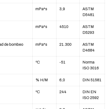
mPa*s
3,9
ASTM
D5481
mPa*s
4510
ASTM
D5293
dad de bombeo
mPa*s
21.300
ASTM
D4684
ºC
-51
Norma
ISO 3016
% H/M
6,0
DIN 51581
ºC
244
DIN EN
ISO 2592