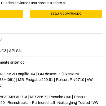
 Puedes enviarnos una consulta sobre el.
SEGUIR COMPRANDO
0
 C3
|
API SN
mente sintético
SN
|
BMW Longlife-04
|
GM dexos2™ (Lizenz-Nr.
83HI081)
|
MB-Freigabe 229.51
|
Renault RN0710
|
VW
0
 WSS-M2C917-A
|
MB 226.5
|
Porsche C40
|
Renault
00
|
Rennstrecken-Partnerschaft: Nürburgring Tested
|
VW