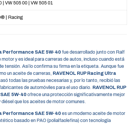
0
|
VW 505 00
|
VW 505 01
O®
|
Racing
a Performance SAE 5W-40
fue desarrollado junto con Ralf
otor y es ideal para carreras de autos, incluso cuando está
de tensión. Así lo confirma su firma en la etiqueta. Aunque fue
o un aceite de carreras,
RAVENOL RUP Racing Ultra
asó todas las pruebas necesarias y, por lo tanto, recibió las
fabricantes de automóviles para el uso diario.
RAVENOL RUP
e SAE 5W-40
ofrece una protección significativamente mejor
y diésel que los aceites de motor comunes.
a Performance SAE 5W-40
es un moderno aceite de motor
tético basado en PAO (polialfaolefina) con tecnología