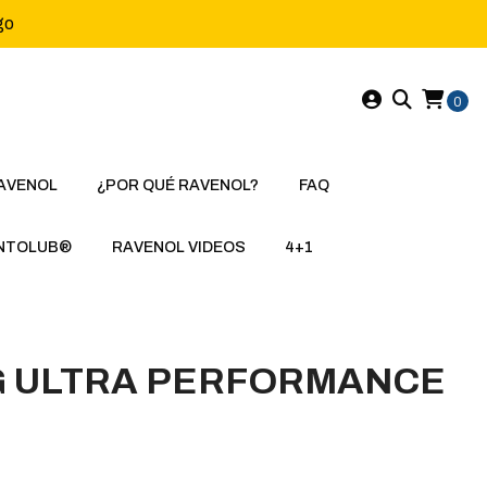
go
0
AVENOL
¿POR QUÉ RAVENOL?
FAQ
NTOLUB®
RAVENOL VIDEOS
4+1
G ULTRA PERFORMANCE