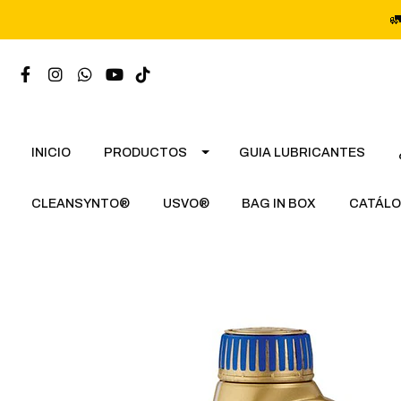

INICIO
PRODUCTOS
GUIA LUBRICANTES
CLEANSYNTO®
USVO®
BAG IN BOX
CATÁLO