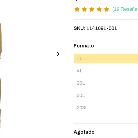
(19 Reseña
SKU:
1141091-001
Formato
1L
4L
20L
60L
208L
Agotado