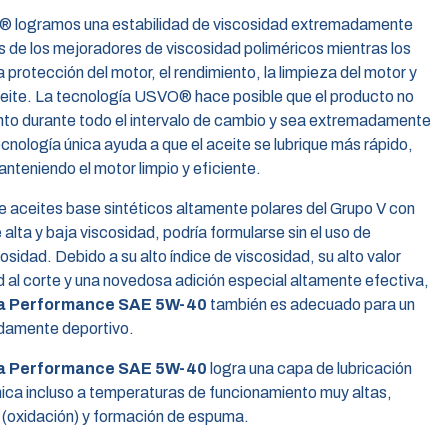
O® logramos una estabilidad de viscosidad extremadamente
s de los mejoradores de viscosidad poliméricos mientras los
rotección del motor, el rendimiento, la limpieza del motor y
ceite. La tecnología USVO® hace posible que el producto no
nto durante todo el intervalo de cambio y sea extremadamente
ecnología única ayuda a que el aceite se lubrique más rápido,
anteniendo el motor limpio y eficiente.
e aceites base sintéticos altamente polares del Grupo V con
alta y baja viscosidad, podría formularse sin el uso de
osidad. Debido a su alto índice de viscosidad, su alto valor
al corte y una novedosa adición especial altamente efectiva,
a Performance SAE 5W-40
también es adecuado para un
damente deportivo.
a Performance SAE 5W-40
logra una capa de lubricación
nica incluso a temperaturas de funcionamiento muy altas,
n (oxidación) y formación de espuma.