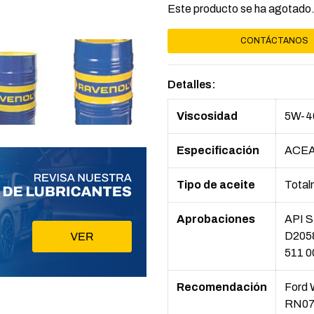
Este producto se ha agotado.
CONTÁCTANOS
Detalles:
Viscosidad
5W-4
Especificación
ACEA
Tipo de aceite
Total
Aprobaciones
API 
D205
511 0
Recomendación
Ford
RN07