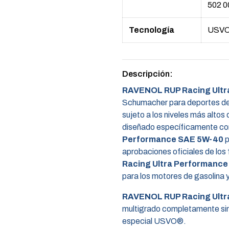
502 0
Tecnología
USV
Descripción:
RAVENOL RUP Racing Ultr
Schumacher para deportes de m
sujeto a los niveles más altos 
diseñado específicamente com
Performance SAE 5W-40
p
aprobaciones oficiales de los 
Racing Ultra Performanc
para los motores de gasolina 
RAVENOL RUP Racing Ultr
multigrado completamente sin
especial USVO®.