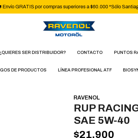
 Envío GRATIS por compras superiores a $60.000 *Sólo Santia
¿QUIERES SER DISTRIBUIDOR?
CONTACTO
PUNTOS R
GOS DE PRODUCTOS
LÍNEA PROFESIONAL ATF
BIOSY
RAVENOL
RUP RACIN
SAE 5W-40
$21.900