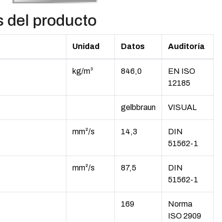
s del producto
Unidad
Datos
Auditoría
kg/m³
846,0
EN ISO
12185
gelbbraun
VISUAL
mm²/s
14,3
DIN
51562-1
mm²/s
87,5
DIN
51562-1
169
Norma
ISO 2909