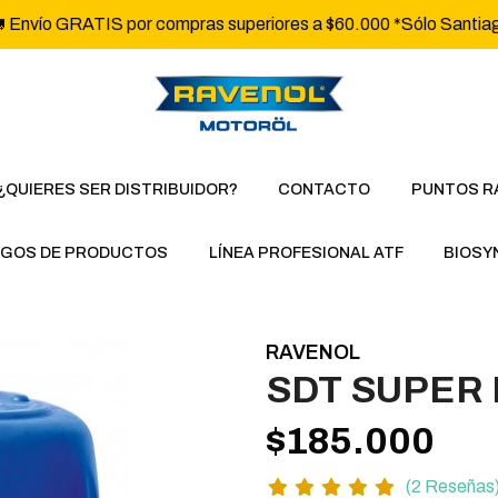
 Envío GRATIS por compras superiores a $60.000 *Sólo Santia
¿QUIERES SER DISTRIBUIDOR?
CONTACTO
PUNTOS R
GOS DE PRODUCTOS
LÍNEA PROFESIONAL ATF
BIOSY
RAVENOL
SDT SUPER 
$185.000
(2 Reseñas