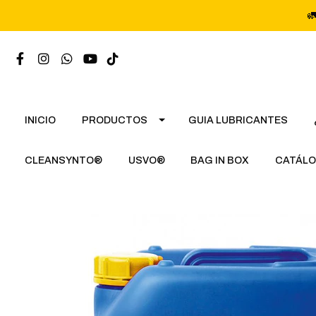

INICIO
PRODUCTOS
GUIA LUBRICANTES
CLEANSYNTO®
USVO®
BAG IN BOX
CATÁLO