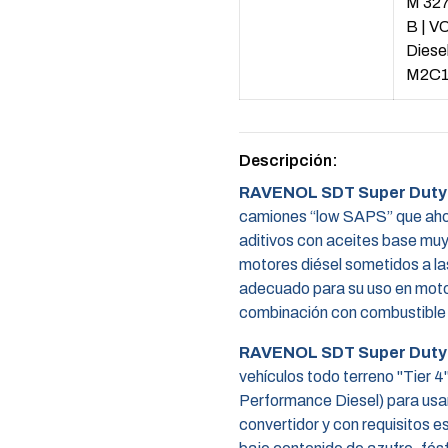
M 32
B
|
VO
Dies
M2C1
Descripción:
RAVENOL SDT Super Duty
camiones “low SAPS” que ahor
aditivos con aceites base muy
motores diésel sometidos a la
adecuado para su uso en mo
combinación con combustible 
RAVENOL SDT Super Duty
vehículos todo terreno "Tier
Performance Diesel) para usar 
convertidor y con requisitos 