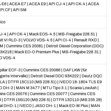
 E6
|
ACEA E7
|
ACEA E9
|
API CJ-4
|
API CK-4
|
ACEA
PI CF
|
API SM
tico
CJ-4
|
API CK-4
|
Mack EOS-4.5
|
MB-Freigabe 228.51
|
lt VI RLD-3
|
VOLVO VDS-4.5
|
API CI-4
|
Renault RXD
|
SM
|
Cummins CES 20081
|
Detroit Diesel Corporation (DDC)
3K218
|
Mack EO-O Premium Plus
|
MB-Freigabe 228.31
|
O VDS-4
pillar ECF-3
|
Cummins CES 20086
|
DAF LKW (für
gerte Intervalle)
|
Detroit Diesel DDC 93K222
|
Deutz DQC
 LA
|
DTFR 15C110 (MB 228.51)
|
IVECO 18-1804 TLS E9
O DH-2
|
MAN M 3477
|
MTU Tipo 3.1
|
Scania LowAsh
|
ins CES 20076
|
Cummins CES 20077
|
Cummins CES
8
|
DTFR 15B120 (MB 228.5)
|
DTFR 13D110 (MB 235.28)
al DHD-1
|
IVECO
|
JASO DH-1
|
Mack EO-M Plus
|
MAN