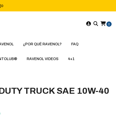
go
0
AVENOL
¿POR QUÉ RAVENOL?
FAQ
NTOLUB®
RAVENOL VIDEOS
4+1
DUTY TRUCK SAE 10W-40
)