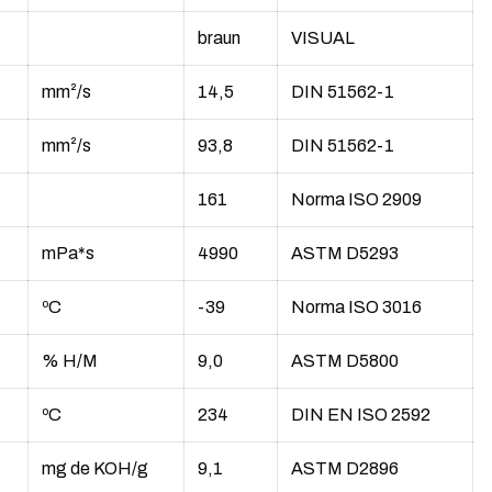
braun
VISUAL
mm²/s
14,5
DIN 51562-1
mm²/s
93,8
DIN 51562-1
161
Norma ISO 2909
mPa*s
4990
ASTM D5293
ºC
-39
Norma ISO 3016
% H/M
9,0
ASTM D5800
ºC
234
DIN EN ISO 2592
mg de KOH/g
9,1
ASTM D2896