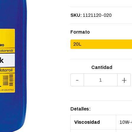
SKU:
1121120-020
Formato
20L
Cantidad
-
+
Detalles:
Viscosidad
10W-