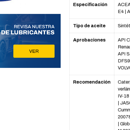
Especificación
ACEA
E4
|
A
Tipo de aceite
Sinté
Aprobaciones
API 
Renau
API 
DFS9
VOLV
Recomendación
Cater
verlän
IV-18
|
JAS
Cumm
2007
|
Glob