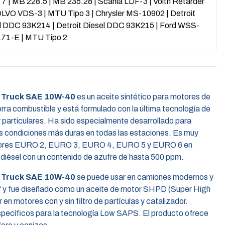
77
|
MB 228.5
|
MB 235.28
|
Scania LDF-3
|
Voith Retarder
LVO VDS-3
|
MTU Tipo 3
|
Chrysler MS-10902
|
Detroit
el DDC 93K214
|
Detroit Diesel DDC 93K215
|
Ford WSS-
71-E
|
MTU Tipo 2
 Truck SAE 10W-40
es un aceite sintético para motores de
ra combustible y está formulado con la última tecnología de
 particulares. Ha sido especialmente desarrollado para
s condiciones más duras en todas las estaciones. Es muy
tores EURO 2, EURO 3, EURO 4, EURO 5 y EURO 6 en
diésel con un contenido de azufre de hasta 500 ppm.
 Truck SAE 10W-40
se puede usar en camiones modernos y
 4" y fue diseñado como un aceite de motor SHPD (Super High
en motores con y sin filtro de partículas y catalizador.
específicos para la tecnología Low SAPS. El producto ofrece