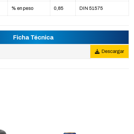
% en peso
0,85
DIN 51575
Ficha Técnica
Descargar