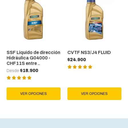
SSF Liquido de dirección
CVTF NS3/J4 FLUID
Hidráulica G04000 -
$24.900
CHF11S entre ..
$18.900
Desde
VER OPCIONES
VER OPCIONES