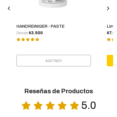
HANDREINIGER - PASTE
Limpi
$3.500
$7.9
Desde
AGOTADO
Reseñas de Productos
5.0