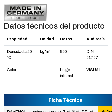
Datos técnicos del producto
Propiedad
Unidad
Datos
Auditoría
Densidad a 20
kg/m³
890
DIN
°C
51757
Color
beige
VISUAL
infernal
Ficha Técnica
RAVENOL_Handwaschcreme_Zertifikat_DE.pdf
Des