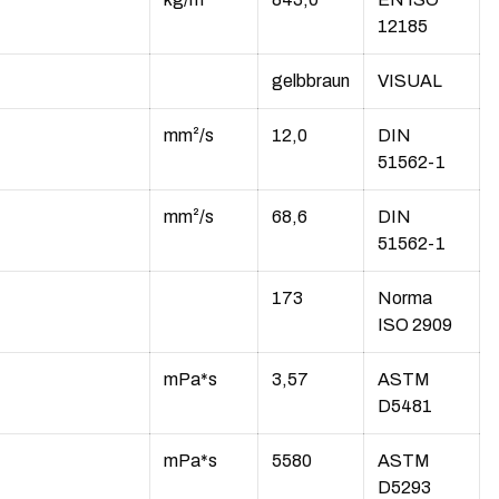
12185
gelbbraun
VISUAL
mm²/s
12,0
DIN
51562-1
mm²/s
68,6
DIN
51562-1
173
Norma
ISO 2909
mPa*s
3,57
ASTM
D5481
mPa*s
5580
ASTM
D5293