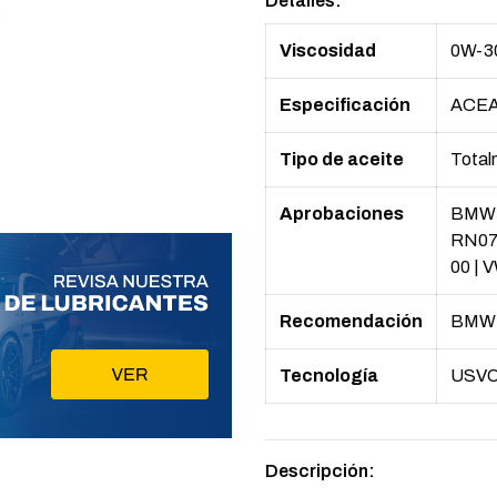
Detalles:
Viscosidad
0W-3
Especificación
ACEA
Tipo de aceite
Total
Aprobaciones
BMW 
RN07
00
|
V
Recomendación
BMW L
Tecnología
USV
Descripción: