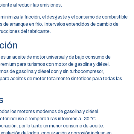
ente al reducir las emisiones.
minimiza la fricción, el desgaste y el consumo de combustible
s de arranque en frío. Intervalos extendidos de cambio de
rucciones del fabricante.
ción
es un aceite de motor universal y de bajo consumo de
remium para turismos con motor de gasolina y diésel.
mos de gasolina y diésel con y sin turbocompresor,
ra aceites de motor totalmente sintéticos para todas las
s
todos los motores modernos de gasolina y diésel.
otor incluso a temperaturas inferiores a -30 °C.
poración, por lo tanto un menor consumo de aceite.
umulación de lodos, coquización y corrosión incluso en