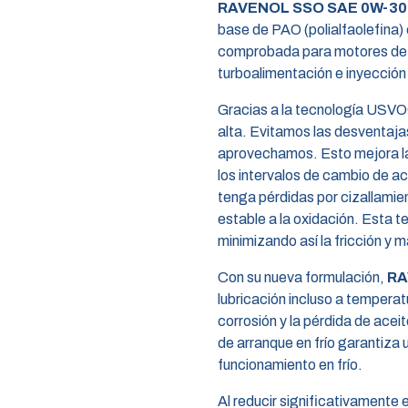
RAVENOL SSO SAE 0W-30
base de PAO (polialfaolefin
comprobada para motores de ga
turboalimentación e inyección
Gracias a la tecnología USV
alta. Evitamos las desventaja
aprovechamos. Esto mejora la p
los intervalos de cambio de a
tenga pérdidas por cizallamie
estable a la oxidación. Esta t
minimizando así la fricción y m
Con su nueva formulación,
RA
lubricación incluso a tempera
corrosión y la pérdida de ace
de arranque en frío garantiza 
funcionamiento en frío.
Al reducir significativamente