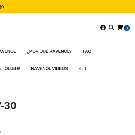
go
0
AVENOL
¿POR QUÉ RAVENOL?
FAQ
NTOLUB®
RAVENOL VIDEOS
4+1
-30
)