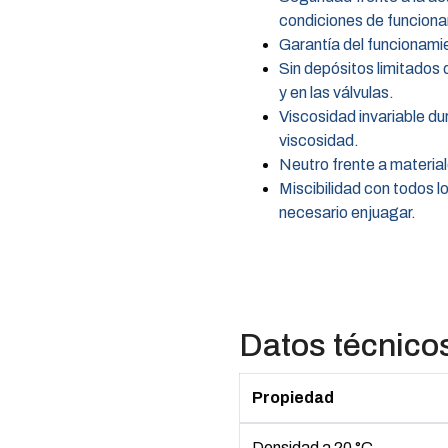
condiciones de funcion
Garantía del funcionamie
Sin depósitos limitados 
y en las válvulas.
Viscosidad invariable du
viscosidad.
Neutro frente a materia
Miscibilidad con todos 
necesario enjuagar.
Datos técnico
Propiedad
Densidad a 20 °C