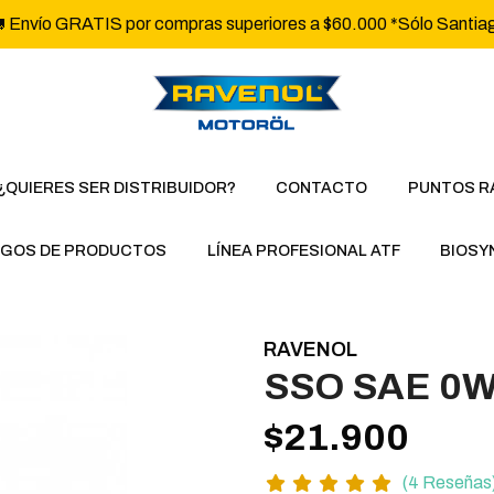
 Envío GRATIS por compras superiores a $60.000 *Sólo Santia
¿QUIERES SER DISTRIBUIDOR?
CONTACTO
PUNTOS R
GOS DE PRODUCTOS
LÍNEA PROFESIONAL ATF
BIOSY
RAVENOL
SSO SAE 0W
$21.900
(4 Reseñas