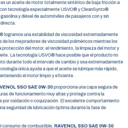
es un aceite de motor totalmente sintético de baja fricción a
a) con tecnología especialmente USVO® y CleanSynto®
solina y diésel de automóviles de pasajeros con y sin
 directa.
O® logramos una estabilidad de viscosidad extremadamente
s de los mejoradores de viscosidad poliméricos mientras los
rotección del motor, el rendimiento, la limpieza del motor y
ceite. La tecnología USVO® hace posible que el producto no
nto durante todo el intervalo de cambio y sea extremadamente
ecnología única ayuda a que el aceite se lubrique más rápido,
anteniendo el motor limpio y eficiente.
VENOL SSO SAE 0W-30
proporciona una capa segura de
turas de funcionamiento muy altas y protege contra la
ite por oxidación o coquización. El excelente comportamiento
una seguridad de lubricación óptima durante la fase de
 el consumo de combustible,
RAVENOL SSO SAE 0W-30