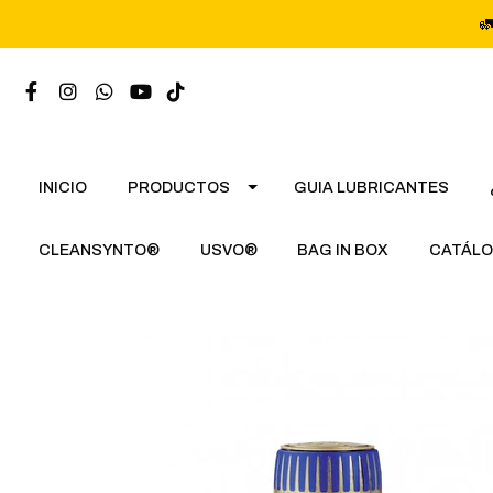

INICIO
PRODUCTOS
GUIA LUBRICANTES
CLEANSYNTO®
USVO®
BAG IN BOX
CATÁLO