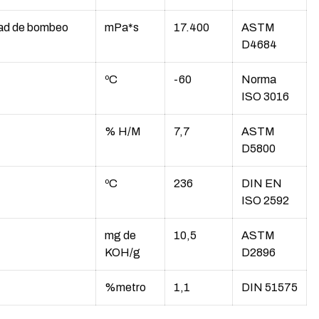
dad de bombeo
mPa*s
17.400
ASTM
D4684
ºC
-60
Norma
ISO 3016
% H/M
7,7
ASTM
D5800
ºC
236
DIN EN
ISO 2592
mg de
10,5
ASTM
KOH/g
D2896
%metro
1,1
DIN 51575