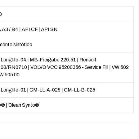
0
 A3 / B4
|
API CF
|
API SN
mente sintético
Longlife-04
|
MB-Freigabe 229.51
|
Renault
00/RN0710
|
VOLVO VCC 95200356 - Service Fill
|
VW 502
W 505 00
onglife-01
|
GM-LL-A-025
|
GM-LL-B-025
O®
|
Clean Synto®