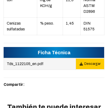
KOH/g
ASTM
D2896
Cenizas
% peso.
1,45
DIN
sulfatadas
51575
Ficha Técnica
Tds_1122105_en.pdf
Descargar
Compartir:
También te puede interesar