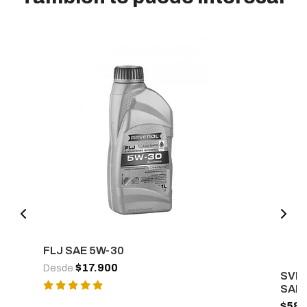
FLJ SAE 5W-30
$17.900
Desde
SVE 
SAE 
$58.