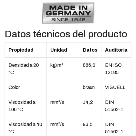
Datos técnicos del producto
Propiedad
Unidad
Datos
Auditoría
Densidad a 20
kg/m³
866,0
EN ISO
°C
12185
Color
braun
VISUELL
Viscosidad a
mm²/s
14,2
DIN
100 °C
51562-1
Viscosidad a 40
mm²/s
93,5
DIN
°C
51562-1