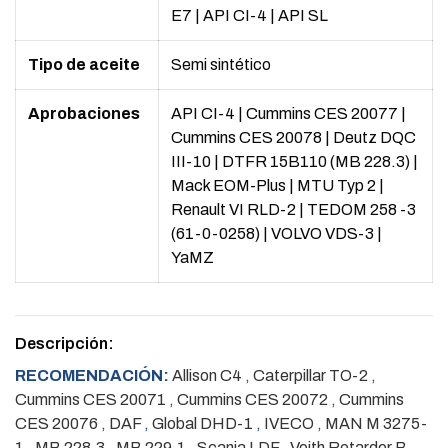
E7
|
API CI-4
|
API SL
Tipo de aceite
Semi sintético
Aprobaciones
API CI-4
|
Cummins CES 20077
|
Cummins CES 20078
|
Deutz DQC
III-10
|
DTFR 15B110 (MB 228.3)
|
Mack EOM-Plus
|
MTU Typ 2
|
Renault VI RLD-2
|
TEDOM 258 -3
(61-0-0258)
|
VOLVO VDS-3
|
YaMZ
Descripción:
RECOMENDACIÓN:
Allison C4
,
Caterpillar TO-2
,
Cummins CES 20071
,
Cummins CES 20072
,
Cummins
CES 20076
,
DAF
,
Global DHD-1
,
IVECO
,
MAN M 3275-
1
,
MB 228.3
,
MB 229.1
,
Scania LDF
,
Voith Retarder B
,