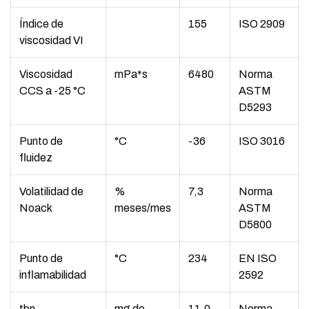
Índice de
155
ISO 2909
viscosidad VI
Viscosidad
mPa*s
6480
Norma
CCS a -25 °C
ASTM
D5293
Punto de
°C
-36
ISO 3016
fluidez
Volatilidad de
%
7,3
Norma
Noack
meses/mes
ASTM
D5800
Punto de
°C
234
EN ISO
inflamabilidad
2592
tbn
mg de
11,0
Norma