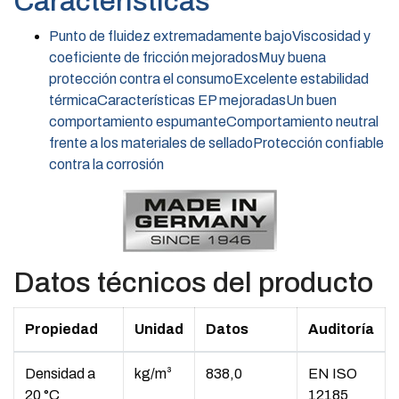
Características
Punto de fluidez extremadamente bajoViscosidad y
coeficiente de fricción mejoradosMuy buena
protección contra el consumoExcelente estabilidad
térmicaCaracterísticas EP mejoradasUn buen
comportamiento espumanteComportamiento neutral
frente a los materiales de selladoProtección confiable
contra la corrosión
Datos técnicos del producto
Propiedad
Unidad
Datos
Auditoría
Densidad a
kg/m³
838,0
EN ISO
20 °C
12185