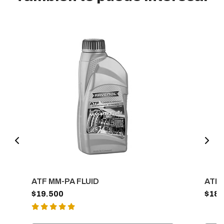
ATF MM-PA FLUID
ATF 
$19.500
$18.