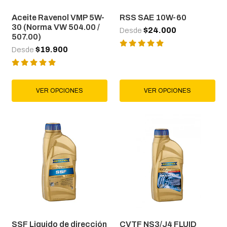
Aceite Ravenol VMP 5W-
RSS SAE 10W-60
30 (Norma VW 504.00 /
$24.000
Desde
507.00)
$19.900
Desde
VER OPCIONES
VER OPCIONES
SSF Liquido de dirección
CVTF NS3/J4 FLUID