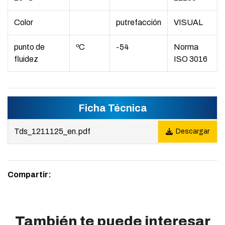
Color
putrefacción
VISUAL
punto de
ºC
-54
Norma
fluidez
ISO 3016
Ficha Técnica
Tds_1211125_en.pdf
Descargar
Compartir:
También te puede interesar