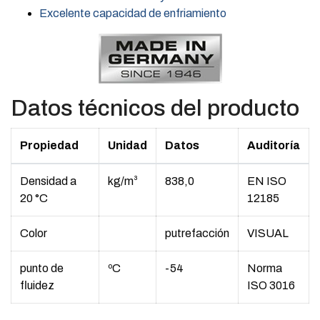
Excelente capacidad de enfriamiento
Datos técnicos del producto
Propiedad
Unidad
Datos
Auditoría
Densidad a
kg/m³
838,0
EN ISO
20 °C
12185
Color
putrefacción
VISUAL
punto de
ºC
-54
Norma
fluidez
ISO 3016