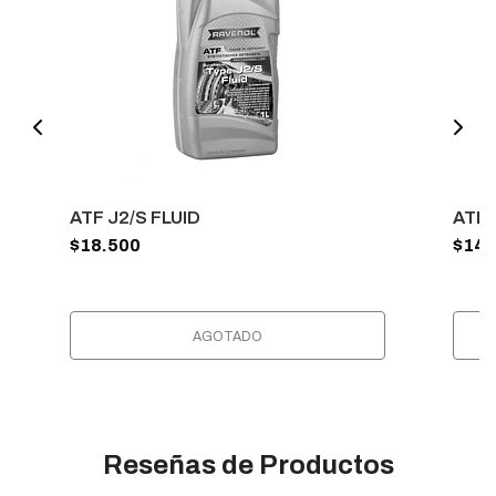
ATF J2/S FLUID
ATF 
$18.500
$14.
AGOTADO
Reseñas de Productos