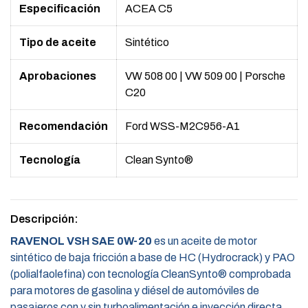
Especificación
ACEA C5
Tipo de aceite
Sintético
Aprobaciones
VW 508 00
|
VW 509 00
|
Porsche
C20
Recomendación
Ford WSS-M2C956-A1
Tecnología
Clean Synto®
Descripción:
RAVENOL VSH SAE 0W-20
es un aceite de motor
sintético de baja fricción a base de HC (Hydrocrack) y PAO
(polialfaolefina) con tecnología CleanSynto® comprobada
para motores de gasolina y diésel de automóviles de
pasajeros con y sin turboalimentación e inyección directa.