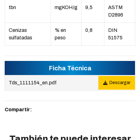
tbn
mgKOH/g
9,5
ASTM
D2896
Cenizas
% en
0,8
DIN
sulfatadas
peso
51575
Ficha Técnica
Tds_1111154_en.pdf
Descargar
Compartir:
También te puede interesar