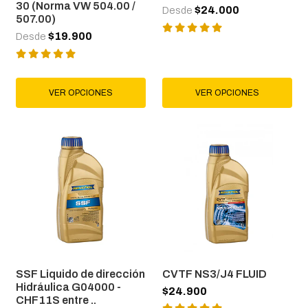
30 (Norma VW 504.00 /
$24.000
Desde
507.00)
$19.900
Desde
VER OPCIONES
VER OPCIONES
SSF Liquido de dirección
CVTF NS3/J4 FLUID
Hidráulica G04000 -
$24.900
CHF11S entre ..