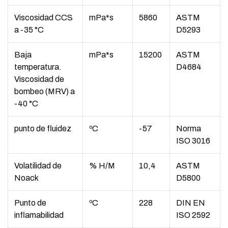
Viscosidad CCS
mPa*s
5860
ASTM
a -35 °C
D5293
Baja
mPa*s
15200
ASTM
temperatura.
D4684
Viscosidad de
bombeo (MRV) a
-40 °C
punto de fluidez
ºC
-57
Norma
ISO 3016
Volatilidad de
% H/M
10,4
ASTM
Noack
D5800
Punto de
ºC
228
DIN EN
inflamabilidad
ISO 2592