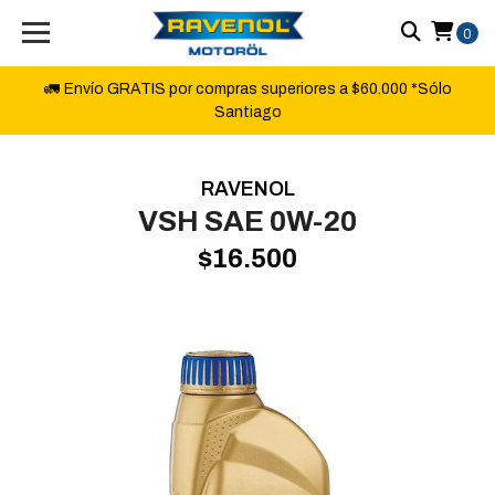
0
🚛 Envío GRATIS por compras superiores a $60.000 *Sólo
Santiago
RAVENOL
VSH SAE 0W-20
$16.500