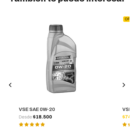
OFER
VSE SAE 0W-20
VSE 
$18.500
$74.
Desde