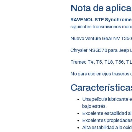
Nota de aplica
RAVENOL STF Synchromesh
siguientes transmisiones manu
Nuevo Venture Gear NV T350
Chrysler NSG370 para Jeep Li
Tremec T4, T5, T18, T56, T
No para uso en ejes traseros d
Característica
Una película lubricante e
bajo estrés.
Excelente estabilidad al
Excelentes propiedades
Alta estabilidad a la oxi