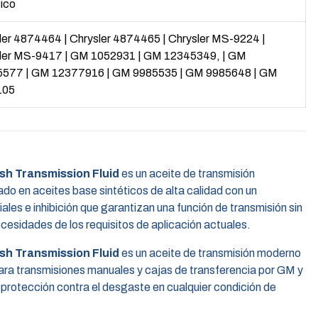
tico
ler 4874464
|
Chrysler 4874465
|
Chrysler MS-9224
|
ler MS-9417
|
GM 1052931
|
GM 12345349,
|
GM
5577
|
GM 12377916
|
GM 9985535
|
GM 9985648
|
GM
105
 Transmission Fluid
es un aceite de transmisión
o en aceites base sintéticos de alta calidad con un
ales e inhibición que garantizan una función de transmisión sin
cesidades de los requisitos de aplicación actuales.
 Transmission Fluid
es un aceite de transmisión moderno
ara transmisiones manuales y cajas de transferencia por GM y
 protección contra el desgaste en cualquier condición de