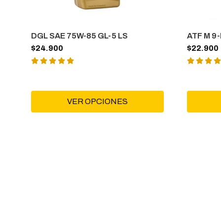
DGL SAE 75W-85 GL-5 LS
ATF M 9-
$24.900
$22.900
VER OPCIONES