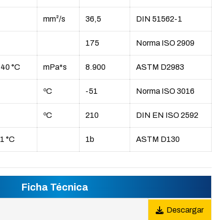
mm²/s
36,5
DIN 51562-1
175
Norma ISO 2909
-40 °C
mPa*s
8.900
ASTM D2983
ºC
-51
Norma ISO 3016
ºC
210
DIN EN ISO 2592
21 °C
1b
ASTM D130
Ficha Técnica
Descargar