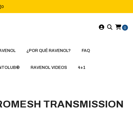
go
0
AVENOL
¿POR QUÉ RAVENOL?
FAQ
NTOLUB®
RAVENOL VIDEOS
4+1
ROMESH TRANSMISSION