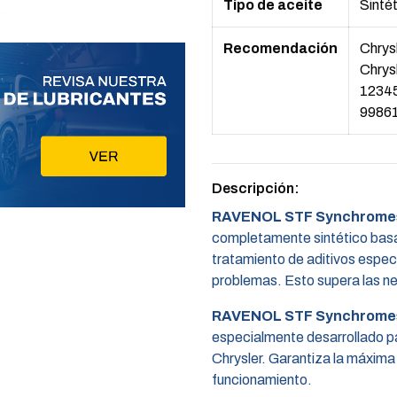
Tipo de aceite
Sinté
Recomendación
Chrys
Chrys
1234
9986
Descripción:
RAVENOL STF Synchromesh
completamente sintético basad
tratamiento de aditivos especi
problemas. Esto supera las ne
RAVENOL STF Synchromesh
especialmente desarrollado p
Chrysler. Garantiza la máxima
funcionamiento.