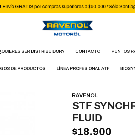
 Envío GRATIS por compras superiores a $60.000 *Sólo Santia
¿QUIERES SER DISTRIBUIDOR?
CONTACTO
PUNTOS R
GOS DE PRODUCTOS
LÍNEA PROFESIONAL ATF
BIOSY
RAVENOL
STF SYNCH
FLUID
$18.900