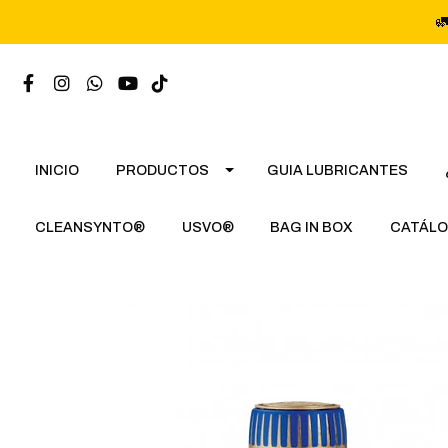

INICIO
PRODUCTOS
GUIA LUBRICANTES
CLEANSYNTO®
USVO®
BAG IN BOX
CATÁLO