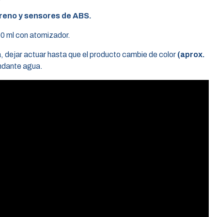
reno y sensores de ABS.
0 ml con atomizador.
ía, dejar actuar hasta que el producto cambie de color
(aprox.
undante agua.