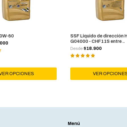
10W-60
SSF Liquido de dirección H
G04000 - CHF11S entre ..
.000
$18.900
Desde
VER OPCIONES
VER OPCIONE
Menú