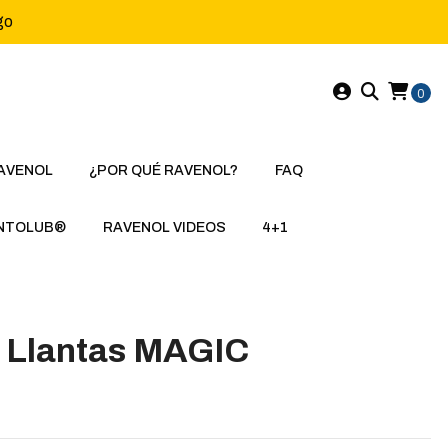
go
0
AVENOL
¿POR QUÉ RAVENOL?
FAQ
NTOLUB®
RAVENOL VIDEOS
4+1
e Llantas MAGIC