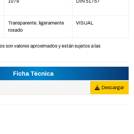
1079
DIN 51757
Transparente, ligeramente
VISUAL
rosado
s son valores aproximados y están sujetos a las
Ficha Técnica
Descargar