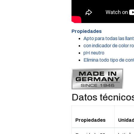
Propiedades
Apto para todas las llan
con indicador de color ro
pH neutro
Elimina todo tipo de co
Datos técnico
Propiedades
Unida