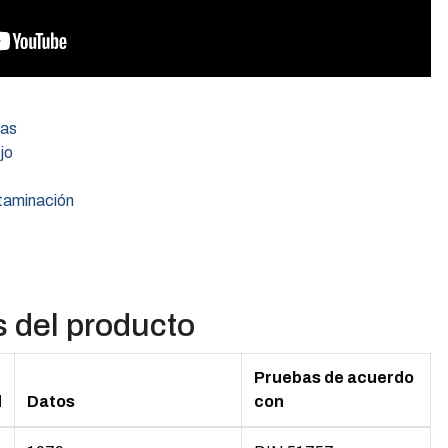
tas
jo
ntaminación
s del producto
Pruebas de acuerdo
d
Datos
con