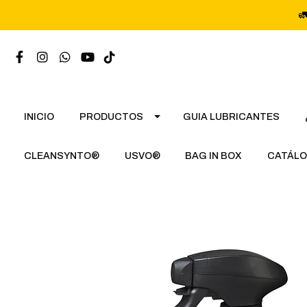

INICIO
PRODUCTOS
GUIA LUBRICANTES
CLEANSYNTO®
USVO®
BAG IN BOX
CATÁLO