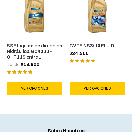
SSF Liquido de dirección
CVTF NS3/J4 FLUID
Hidráulica G04000 -
$24.900
CHF11S entre ..
$18.900
Desde
VER OPCIONES
VER OPCIONES
Sobre Nosotros