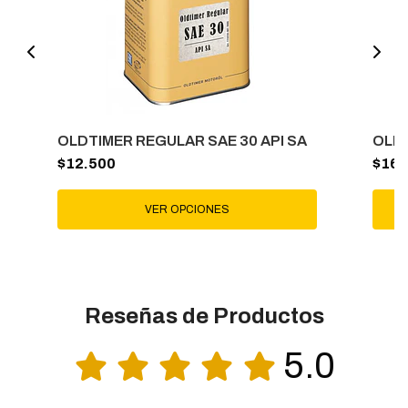
OLDTIMER REGULAR SAE 30 API SA
OLDT
$12.500
$16.
VER OPCIONES
Reseñas de Productos
5.0