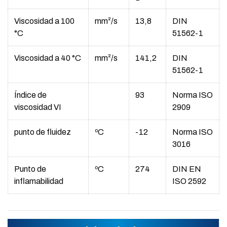
Viscosidad a 100
mm²/s
13,8
DIN
°C
51562-1
Viscosidad a 40 °C
mm²/s
141,2
DIN
51562-1
Índice de
93
Norma ISO
viscosidad VI
2909
punto de fluidez
ºC
-12
Norma ISO
3016
Punto de
ºC
274
DIN EN
inflamabilidad
ISO 2592