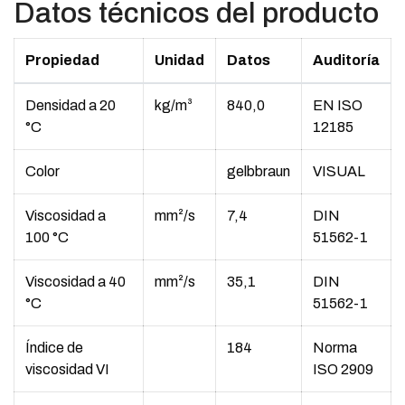
Datos técnicos del producto
Propiedad
Unidad
Datos
Auditoría
Densidad a 20
kg/m³
840,0
EN ISO
°C
12185
Color
gelbbraun
VISUAL
Viscosidad a
mm²/s
7,4
DIN
100 °C
51562-1
Viscosidad a 40
mm²/s
35,1
DIN
°C
51562-1
Índice de
184
Norma
viscosidad VI
ISO 2909