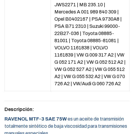
JWS2271
|
MB 235.10
|
Mercedes A 001 989 840 309
|
Opel B0402167
|
PSA 9730A8
|
PSA B71 2310
|
Suzuki 99000-
22B27-036
|
Toyota 08885-
81001
|
Toyota 08885-81081
|
VOLVO 1161838
|
VOLVO
1161839
|
VW G 009 317 A2
|
VW
G 052 171 A2
|
VW G 052 512 A2
|
VW G 052 527 A2
|
VW G 055 512
A2
|
VW G 055 532 A2
|
VW G 070
726 A2
|
VW/Audi G 060 726 A2
Descripción:
RAVENOL MTF-3 SAE 75W
es un aceite de transmisión
totalmente sintético de baja viscosidad para transmisiones
manuales especiales.