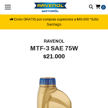
0
🚛 Envío GRATIS por compras superiores a $60.000 *Sólo
Santiago
RAVENOL
MTF-3 SAE 75W
$21.000