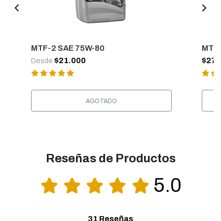
MTF-2 SAE 75W-80
MTF-
$21.000
$27.
Desde
AGOTADO
Reseñas de Productos
5.0
31 Reseñas