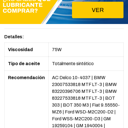
Detalles:
Viscosidad
75W
Tipo de aceite
Totalmente sintético
Recomendación
AC Delco 10-4037
|
BMW
23007533818 MTF LT-3
|
BMW
83220396706 MTF LT-3
|
BMW
83227533818 MTF LT-3
|
BOT
303
|
BOT 350 M3
|
Fiat 9.55550-
MZ6
|
Ford WSD-M2C200-D2
|
Ford WSS-M2C200-D3
|
GM
19259104
|
GM 1940004
|