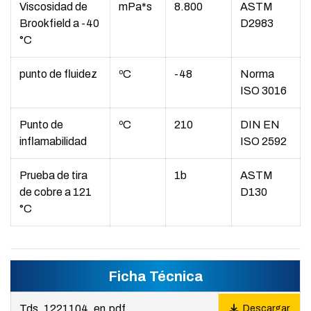
Viscosidad de
mPa*s
8.800
ASTM
Brookfield a -40
D2983
°C
punto de fluidez
ºC
-48
Norma
ISO 3016
Punto de
ºC
210
DIN EN
inflamabilidad
ISO 2592
Prueba de tira
1b
ASTM
de cobre a 121
D130
°C
Ficha Técnica
Tds_1221104_en.pdf
Descargar