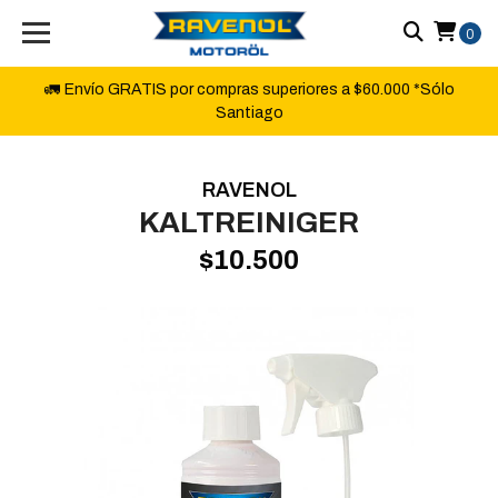
0
🚛 Envío GRATIS por compras superiores a $60.000 *Sólo
Santiago
RAVENOL
KALTREINIGER
$10.500