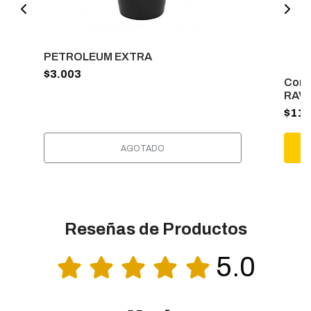
PETROLEUM EXTRA
$3.003
Conc
RAV
$11.
AGOTADO
Reseñas de Productos
5.0