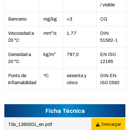
/ visible
Benceno
mg/kg
<3
CG
Viscosidad a
mm²/s
1,77
DIN
20 °C
51562-1
Densidad a
kg/m³
787,0
EN ISO
20 °C
12185
Punto de
ºC
sesenta y
DIN EN
inflamabilidad
cinco
ISO 2592
Ficha Técnica
Tds_1360001_en.pdf
Descargar