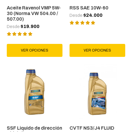
Aceite Ravenol VMP 5W-
RSS SAE 10W-60
30 (Norma VW 504.00 /
$24.000
Desde
507.00)
$19.900
Desde
VER OPCIONES
VER OPCIONES
SSF Liquido de dirección
CVTF NS3/J4 FLUID