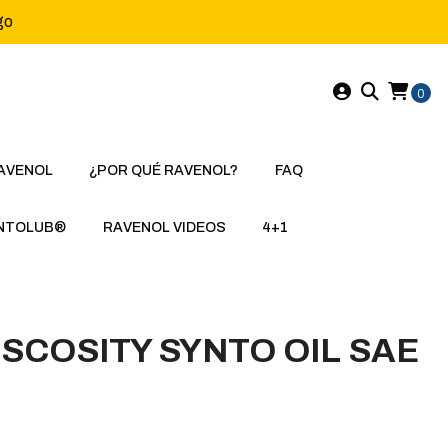
go
0
AVENOL
¿POR QUÉ RAVENOL?
FAQ
NTOLUB®
RAVENOL VIDEOS
4+1
ISCOSITY SYNTO OIL SAE