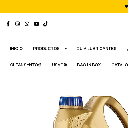

INICIO
PRODUCTOS
GUIA LUBRICANTES
CLEANSYNTO®
USVO®
BAG IN BOX
CATÁLO