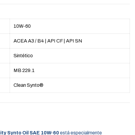
10W-60
ACEA A3 / B4
|
API CF
|
API SN
Sintético
MB 229.1
Clean Synto®
ty Synto Oil SAE 10W-60
está especialmente