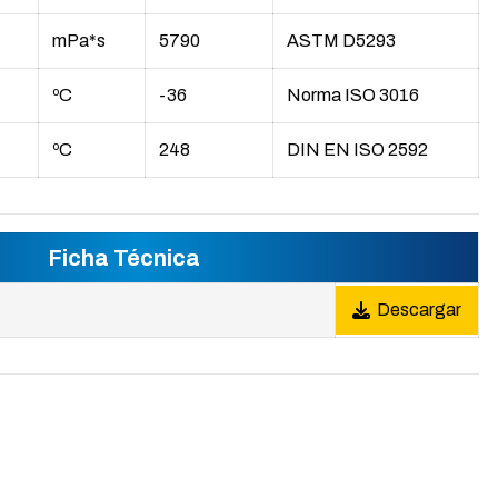
mPa*s
5790
ASTM D5293
ºC
-36
Norma ISO 3016
ºC
248
DIN EN ISO 2592
Ficha Técnica
Descargar