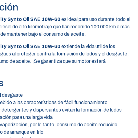
ción
ty Synto Oil SAE 10W-60
es ideal para uso durante todo el
diésel de alto kilometraje que han recorrido 100 000 km o más
al de mantener bajo el consumo de aceite.
ty Synto Oil SAE 10W-60
extiende la vida útil de los
guos al proteger contra la formación de lodos y el desgaste,
sumo de aceite. ¡Se garantiza que su motor estará
s
el desgaste
bido a las características de fácil funcionamiento
detergentes y dispersantes evitan la formación de lodos
dación para una larga vida
 vaporización, por lo tanto, consumo de aceite reducido
o de arranque en frío