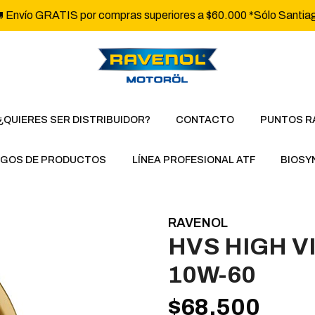
 Envío GRATIS por compras superiores a $60.000 *Sólo Santia
¿QUIERES SER DISTRIBUIDOR?
CONTACTO
PUNTOS R
GOS DE PRODUCTOS
LÍNEA PROFESIONAL ATF
BIOSY
RAVENOL
HVS HIGH V
10W-60
$68.500