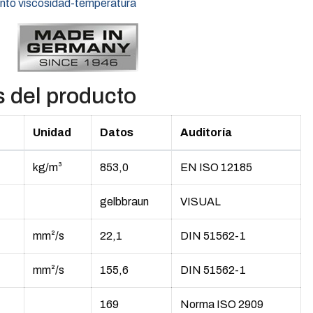
nto viscosidad-temperatura
s del producto
Unidad
Datos
Auditoría
kg/m³
853,0
EN ISO 12185
gelbbraun
VISUAL
mm²/s
22,1
DIN 51562-1
mm²/s
155,6
DIN 51562-1
169
Norma ISO 2909