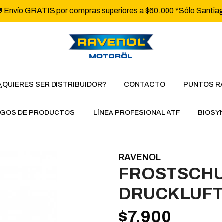
 Envío GRATIS por compras superiores a $60.000 *Sólo Santia
¿QUIERES SER DISTRIBUIDOR?
CONTACTO
PUNTOS R
GOS DE PRODUCTOS
LÍNEA PROFESIONAL ATF
BIOSY
RAVENOL
FROSTSCHU
DRUCKLUF
$7.900