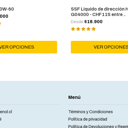
10W-60
SSF Liquido de dirección H
G04000 - CHF11S entre ..
.000
$18.900
Desde
VER OPCIONES
VER OPCIONE
Menú
nol.cl
Términos y Condiciones
9
Política de privacidad
Política de Devoluciones y Ree