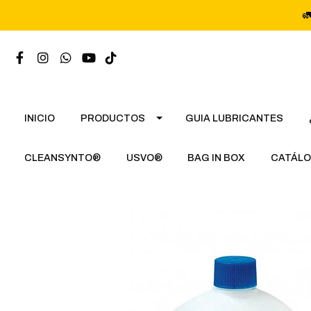

INICIO
PRODUCTOS
GUIA LUBRICANTES
CLEANSYNTO®
USVO®
BAG IN BOX
CATÁLO