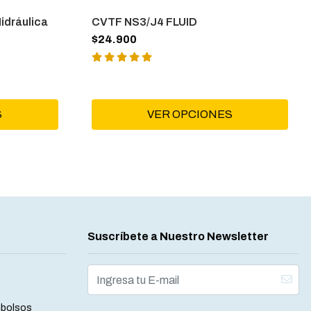
idráulica
CVTF NS3/J4 FLUID
$24.900
S
VER OPCIONES
Suscríbete a Nuestro Newsletter
mbolsos