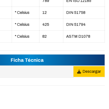
789
EN ISO 12185
° Celsius
12
DIN 51758
° Celsius
425
DIN 51794
° Celsius
82
ASTM D1078
Ficha Técnica
Descargar