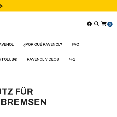
go
0
AVENOL
¿POR QUÉ RAVENOL?
FAQ
NTOLUB®
RAVENOL VIDEOS
4+1
TZ FÜR
TBREMSEN