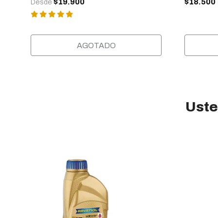
$19.900
$18.500
Desde
AGOTADO
Uste