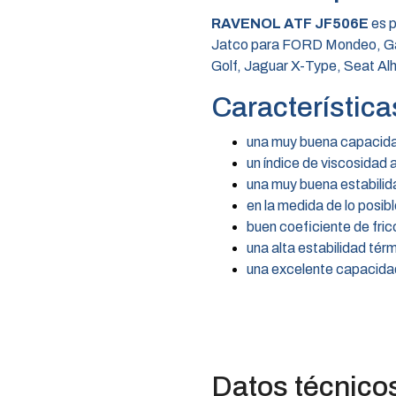
RAVENOL ATF JF506E
es p
Jatco para FORD Mondeo, Gal
Golf, Jaguar X-Type, Seat Al
Característica
una muy buena capacidad
un índice de viscosidad a
una muy buena estabilida
en la medida de lo posib
buen coeficiente de fric
una alta estabilidad térm
una excelente capacidad
Datos técnico