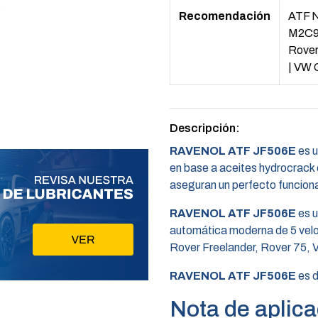
Recomendación
ATF 
M2C92
Rove
|
VW G
Descripción:
RAVENOL ATF JF506E
es u
en base a aceites hydrocrack d
aseguran un perfecto funcion
RAVENOL ATF JF506E
es u
automática moderna de 5 ve
Rover Freelander, Rover 75, 
RAVENOL ATF JF506E
es d
Nota de aplica