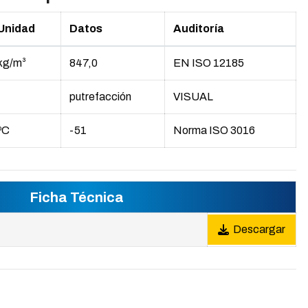
Unidad
Datos
Auditoría
kg/m³
847,0
EN ISO 12185
putrefacción
VISUAL
ºC
-51
Norma ISO 3016
Ficha Técnica
Descargar