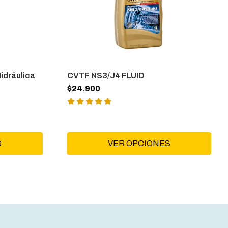
idráulica
CVTF NS3/J4 FLUID
$24.900
S
VER OPCIONES