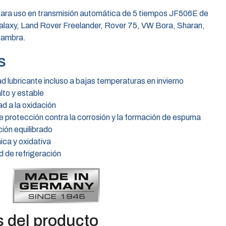
ara uso en transmisión automática de 5 tiempos JF506E de
axy, Land Rover Freelander, Rover 75, VW Bora, Sharan,
hambra.
s
 lubricante incluso a bajas temperaturas en invierno
lto y estable
d a la oxidación
le protección contra la corrosión y la formación de espuma
ción equilibrado
ica y oxidativa
 de refrigeración
s del producto