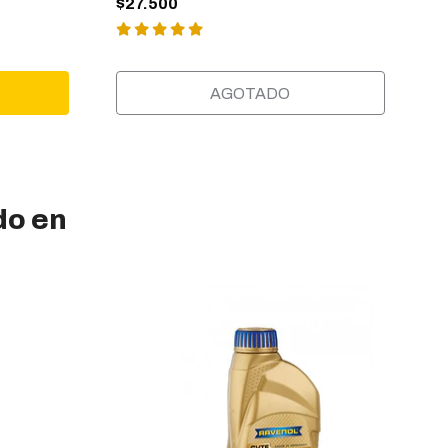
$27.500
AGOTADO
do en