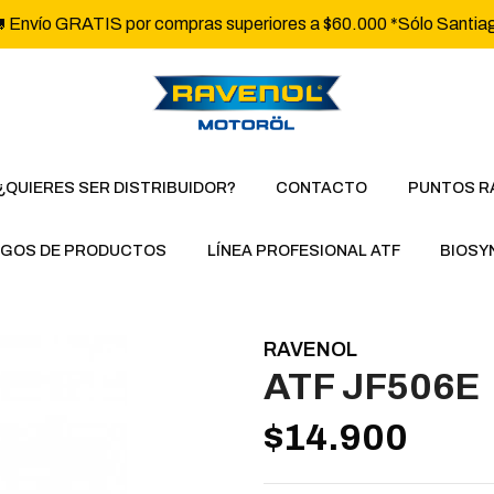
 Envío GRATIS por compras superiores a $60.000 *Sólo Santia
¿QUIERES SER DISTRIBUIDOR?
CONTACTO
PUNTOS R
GOS DE PRODUCTOS
LÍNEA PROFESIONAL ATF
BIOSY
RAVENOL
ATF JF506E
$14.900