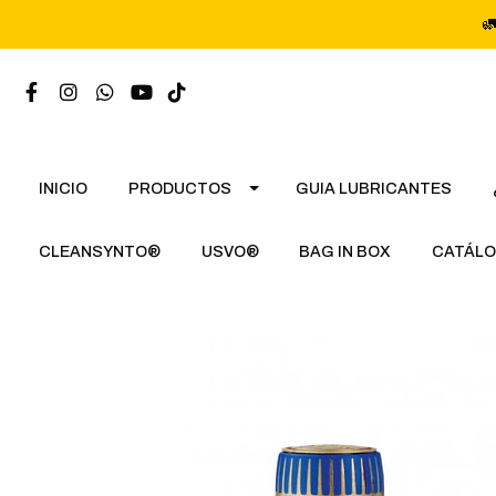

INICIO
PRODUCTOS
GUIA LUBRICANTES
CLEANSYNTO®
USVO®
BAG IN BOX
CATÁLO