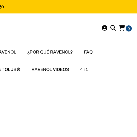
go
0
AVENOL
¿POR QUÉ RAVENOL?
FAQ
NTOLUB®
RAVENOL VIDEOS
4+1