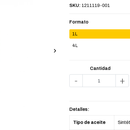
SKU:
1211119-001
Formato
1L
4L
Cantidad
-
+
Detalles:
Tipo de aceite
Sinté