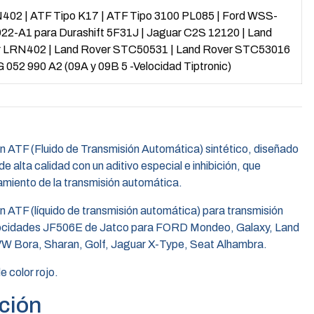
N402
|
ATF Tipo K17
|
ATF Tipo 3100 PL085
|
Ford WSS-
2-A1 para Durashift 5F31J
|
Jaguar C2S 12120
|
Land
r LRN402
|
Land Rover STC50531
|
Land Rover STC53016
 052 990 A2 (09A y 09B 5 -Velocidad Tiptronic)
n ATF (Fluido de Transmisión Automática) sintético, diseñado
e alta calidad con un aditivo especial e inhibición, que
amiento de la transmisión automática.
n ATF (líquido de transmisión automática) para transmisión
locidades JF506E de Jatco para FORD Mondeo, Galaxy, Land
VW Bora, Sharan, Golf, Jaguar X-Type, Seat Alhambra.
e color rojo.
ción