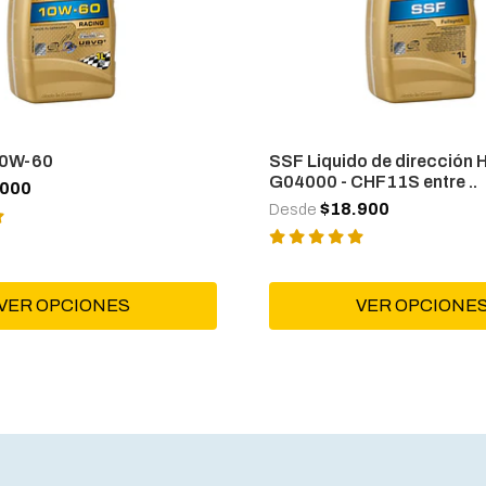
10W-60
SSF Liquido de dirección H
G04000 - CHF11S entre ..
.000
$18.900
Desde
VER OPCIONES
VER OPCIONE