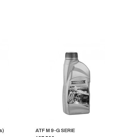
a)
ATF M 9-G SERIE