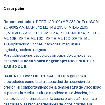
Descripción:
Recomendación:
DTFR 12B100 (MB 235.0)
,
Ford SQM-
2C-9002 AA,
MAN 342 M1
,
MB 235.0
,
MIL-L-2105
D
,
VOLVO 97313
,
ZF TE-ML 05A
,
ZF TE-ML 07A
,
ZF TE-
ML 16B
,
ZF TE-ML 16C
,
ZF TE-ML 16D
,
ZF TE-ML
17B
Aplicación:
Coches
,
camiones
,
maquinaria
agrícola
,
coches antiguos
Para aplicaciones especiales en cajas de cambios, se
desarrolló el
aceite para engranajes RAVENOL EPX
SAE 80 GL 5
.
RAVENOL Gear Oil EPX SAE 80 GL 5
garantiza
propiedades como la alta capacidad de absorción de
presión, el comportamiento de la temperatura de viscosidad
superior a la media, la alta estabilidad a la oxidación, los
puntos de adherencia bajos, la buena protección contra el
desgaste y las propiedades libres de lodos gracias a la