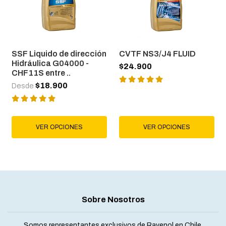
SSF Liquido de dirección
CVTF NS3/J4 FLUID
Hidráulica G04000 -
$24.900
CHF11S entre ..
$18.900
Desde
VER OPCIONES
VER OPCIONES
Sobre Nosotros
Somos representantes exclusivos de Ravenol en Chile,