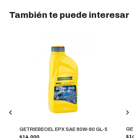
También te puede interesar
GETR
GETRIEBEOEL EPX SAE 80W-90 GL-5
$14.
$14.000