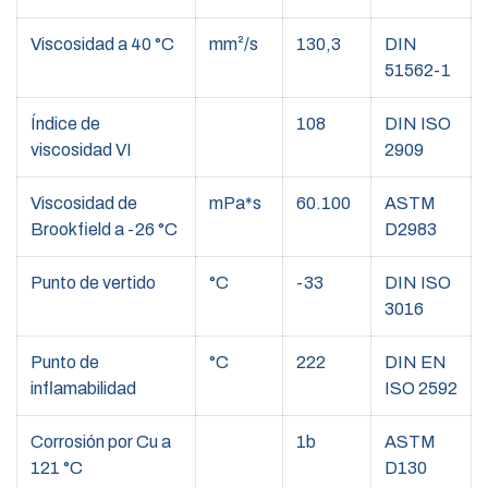
Viscosidad a 40 °C
mm²/s
130,3
DIN
51562-1
Índice de
108
DIN ISO
viscosidad VI
2909
Viscosidad de
mPa*s
60.100
ASTM
Brookfield a -26 °C
D2983
Punto de vertido
°C
-33
DIN ISO
3016
Punto de
°C
222
DIN EN
inflamabilidad
ISO 2592
Corrosión por Cu a
1b
ASTM
121 °C
D130