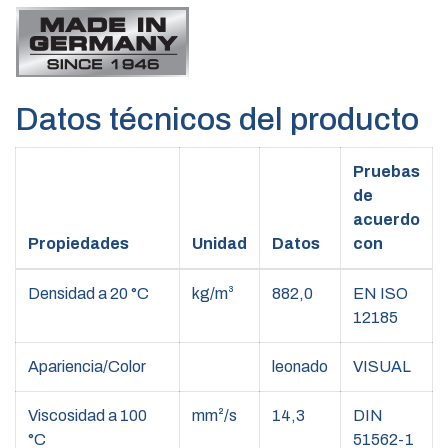
Datos técnicos del producto
Pruebas
de
acuerdo
Propiedades
Unidad
Datos
con
Densidad a 20 °C
kg/m³
882,0
EN ISO
12185
Apariencia/Color
leonado
VISUAL
Viscosidad a 100
mm²/s
14,3
DIN
°C
51562-1