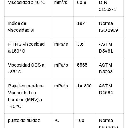
Viscosidad a 40 °C
mm²/s
60,8
DIN
51562-1
Índice de
197
Norma
viscosidad VI
ISO 2909
HTHS Viscosidad
mPa*s
3,6
ASTM
a 150 °C
D5481
Viscosidad CCS a
mPa*s
5565
ASTM
-35 °C
D5293
Baja temperatura.
mPa*s
14.800
ASTM
Viscosidad de
D4684
bombeo (MRV) a
-40 °C
punto de fluidez
ºC
-60
Norma
ISO 3016