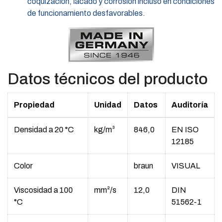
coquización, lacado y corrosión incluso en condiciones
de funcionamiento desfavorables.
Datos técnicos del producto
Propiedad
Unidad
Datos
Auditoría
Densidad a 20 °C
kg/m³
846,0
EN ISO
12185
Color
braun
VISUAL
Viscosidad a 100
mm²/s
12,0
DIN
°C
51562-1