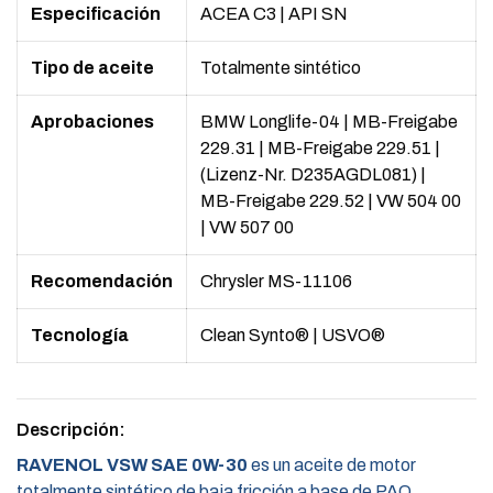
Especificación
ACEA C3
|
API SN
Tipo de aceite
Totalmente sintético
Aprobaciones
BMW Longlife-04
|
MB-Freigabe
229.31
|
MB-Freigabe 229.51
|
(Lizenz-Nr. D235AGDL081)
|
MB-Freigabe 229.52
|
VW 504 00
|
VW 507 00
Recomendación
Chrysler MS-11106
Tecnología
Clean Synto®
|
USVO®
Descripción:
RAVENOL VSW SAE 0W-30
es un aceite de motor
totalmente sintético de baja fricción a base de PAO