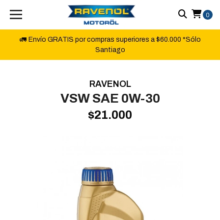
0
🚛 Envío GRATIS por compras superiores a $60.000 *Sólo
Santiago
RAVENOL
VSW SAE 0W-30
$21.000