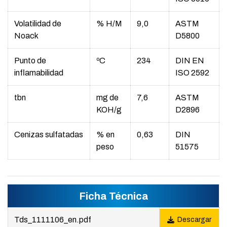
Volatilidad de
% H/M
9,0
ASTM
Noack
D5800
Punto de
ºC
234
DIN EN
inflamabilidad
ISO 2592
tbn
mg de
7,6
ASTM
KOH/g
D2896
Cenizas sulfatadas
% en
0,63
DIN
peso
51575
Ficha Técnica
Tds_1111106_en.pdf
Descargar