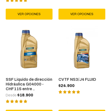
VER OPCIONES
VER OPCIONES
SSF Liquido de dirección
CVTF NS3/J4 FLUID
Hidráulica G04000 -
$24.900
CHF11S entre ..
$18.900
Desde