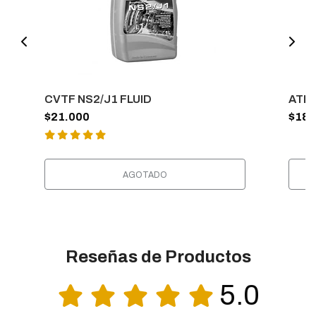
CVTF NS2/J1 FLUID
ATF 
$21.000
$18.
AGOTADO
Reseñas de Productos
5.0