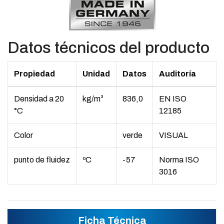
Datos técnicos del producto
Propiedad
Unidad
Datos
Auditoría
Densidad a 20
kg/m³
836,0
EN ISO
°C
12185
Color
verde
VISUAL
punto de fluidez
ºC
-57
Norma ISO
3016
Ficha Técnica