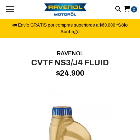
0
🚛 Envío GRATIS por compras superiores a $60.000 *Sólo
Santiago
RAVENOL
CVTF NS3/J4 FLUID
$24.900