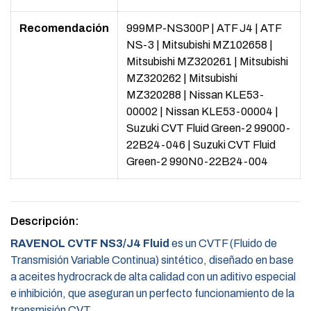
Recomendación
999MP-NS300P
|
ATF J4
|
ATF
NS-3
|
Mitsubishi MZ102658
|
Mitsubishi MZ320261
|
Mitsubishi
MZ320262
|
Mitsubishi
MZ320288
|
Nissan KLE53-
00002
|
Nissan KLE53-00004
|
Suzuki CVT Fluid Green-2 99000-
22B24-046
|
Suzuki CVT Fluid
Green-2 990N0-22B24-004
Descripción:
RAVENOL CVTF NS3/J4 Fluid
es un CVTF (Fluido de
Transmisión Variable Continua) sintético, diseñado en base
a aceites hydrocrack de alta calidad con un aditivo especial
e inhibición, que aseguran un perfecto funcionamiento de la
transmisión CVT.