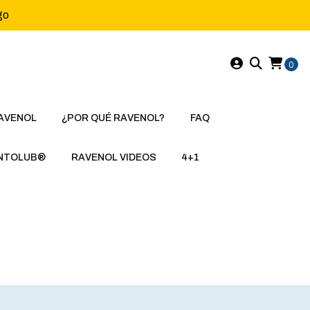
go
0
AVENOL
¿POR QUÉ RAVENOL?
FAQ
NTOLUB®
RAVENOL VIDEOS
4+1