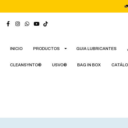

INICIO
PRODUCTOS
GUIA LUBRICANTES
CLEANSYNTO®
USVO®
BAG IN BOX
CATÁLO